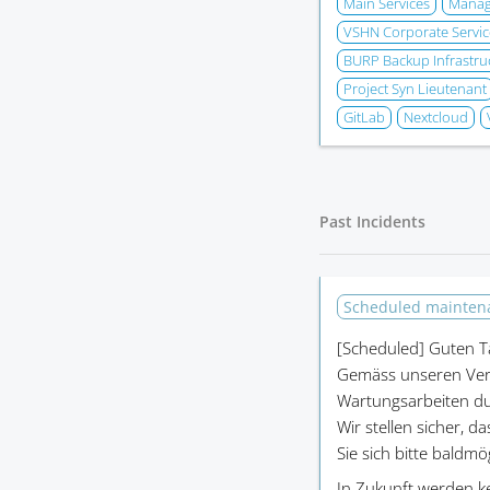
Main Services
Manage
VSHN Corporate Servic
BURP Backup Infrastru
Project Syn Lieutenant
GitLab
Nextcloud
Past Incidents
Scheduled mainte
[Scheduled]
Guten T
Gemäss unseren Ver
Wartungsarbeiten du
Wir stellen sicher, d
Sie sich bitte baldm
In Zukunft werden k