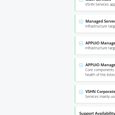
VSHN Services app
Managed Server
Infrastructure ta
APPUiO Managed
Infrastructure ta
APPUiO Manage
Core components r
health of the list
VSHN Corporate
Services mainly u
Support Availabilit