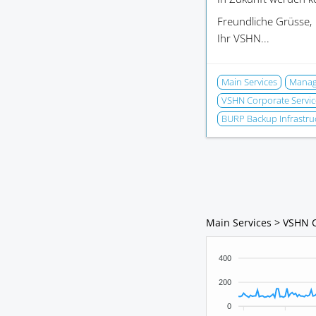
Freundliche Grüsse,
Ihr VSHN...
Main Services
Manage
VSHN Corporate Servic
BURP Backup Infrastru
Main Services > VSHN 
400
200
0