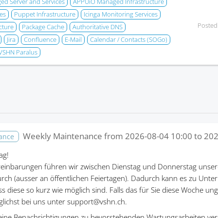
d Server and Services
APPUiO Managed Infrastructure
es
Puppet Infrastructure
Icinga Monitoring Services
Posted
cture
Package Cache
Authoritative DNS
Jira
Confluence
E-Mail
Calendar / Contacts (SOGo)
VSHN Paralus
Weekly Maintenance from
2026-08-04 10:00
to
202
nance
ag!
einbarungen führen wir zwischen Dienstag und Donnerstag unser
rch (ausser an öffentlichen Feiertagen). Dadurch kann es zu Un
ass diese so kurz wie möglich sind. Falls das für Sie diese Woche un
öglichst bei uns unter support@vshn.ch.
eine Benachrichtigungen zu bevorstehenden Wartungsarbeiten ver