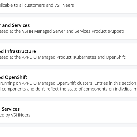
licable to all customers and VSHNeers
 and Services
rgeted at the VSHN Managed Server and Services Product (Puppet)
 Infrastructure
rgeted at the APPUiO Managed Product (Kubernetes and OpenShift)
d OpenShift
unning on APPUiO Managed OpenShift clusters. Entries in this section 
ed components and don't reflect the state of components on indivdiual 
 Services
sed by VSHNeers
y