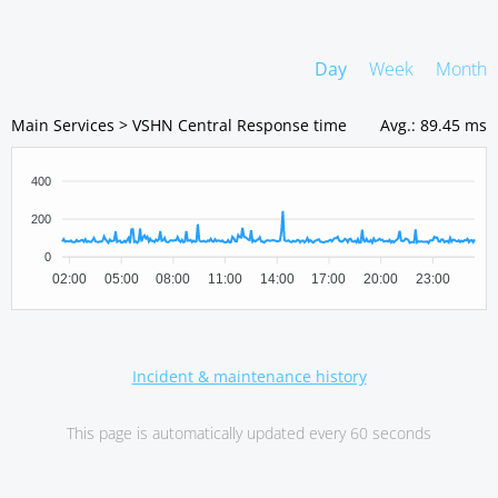
Day
Week
Month
Main Services > VSHN Central Response time
Avg.
:
89.45 ms
400
200
0
02:00
05:00
08:00
11:00
14:00
17:00
20:00
23:00
Incident & maintenance history
This page is automatically updated every 60 seconds