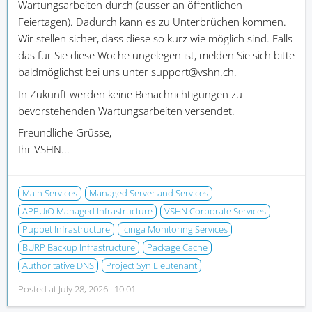
Wartungsarbeiten durch (ausser an öffentlichen
Feiertagen). Dadurch kann es zu Unterbrüchen kommen.
Wir stellen sicher, dass diese so kurz wie möglich sind. Falls
das für Sie diese Woche ungelegen ist, melden Sie sich bitte
baldmöglichst bei uns unter support@vshn.ch.
In Zukunft werden keine Benachrichtigungen zu
bevorstehenden Wartungsarbeiten versendet.
Freundliche Grüsse,
Ihr VSHN...
Main Services
Managed Server and Services
APPUiO Managed Infrastructure
VSHN Corporate Services
Puppet Infrastructure
Icinga Monitoring Services
BURP Backup Infrastructure
Package Cache
Authoritative DNS
Project Syn Lieutenant
Posted at
July 28, 2026 · 10:01