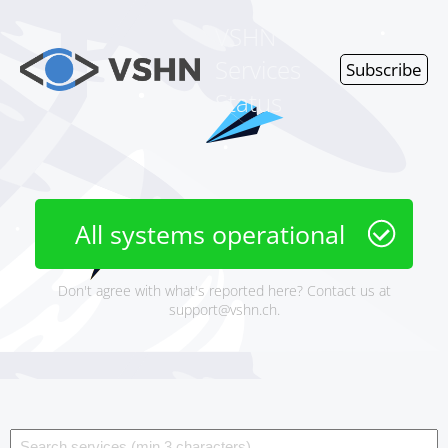
VSHN
Services
Subscribe
Status
All systems operational
Don't agree with what's reported here? Contact us at
support@vshn.ch
.