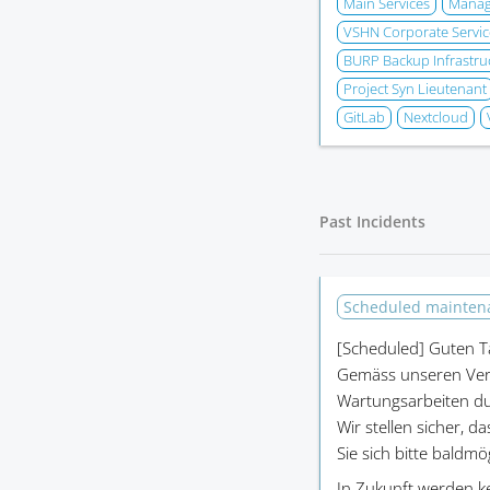
Main Services
Manage
VSHN Corporate Servic
BURP Backup Infrastru
Project Syn Lieutenant
GitLab
Nextcloud
Past Incidents
Scheduled mainte
[Scheduled]
Guten T
Gemäss unseren Ver
Wartungsarbeiten du
Wir stellen sicher, d
Sie sich bitte baldm
In Zukunft werden k