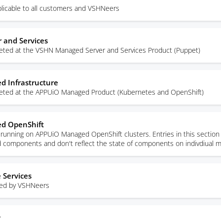
licable to all customers and VSHNeers
 and Services
rgeted at the VSHN Managed Server and Services Product (Puppet)
 Infrastructure
rgeted at the APPUiO Managed Product (Kubernetes and OpenShift)
d OpenShift
unning on APPUiO Managed OpenShift clusters. Entries in this section 
ed components and don't reflect the state of components on indivdiual 
 Services
sed by VSHNeers
y