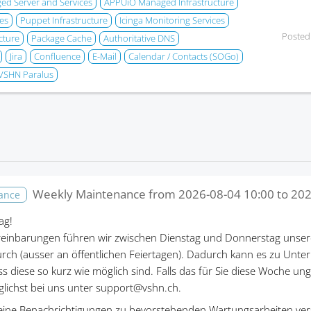
d Server and Services
APPUiO Managed Infrastructure
es
Puppet Infrastructure
Icinga Monitoring Services
Posted
cture
Package Cache
Authoritative DNS
Jira
Confluence
E-Mail
Calendar / Contacts (SOGo)
VSHN Paralus
Weekly Maintenance from
2026-08-04 10:00
to
202
nance
ag!
einbarungen führen wir zwischen Dienstag und Donnerstag unser
rch (ausser an öffentlichen Feiertagen). Dadurch kann es zu Un
ass diese so kurz wie möglich sind. Falls das für Sie diese Woche un
öglichst bei uns unter support@vshn.ch.
eine Benachrichtigungen zu bevorstehenden Wartungsarbeiten ver