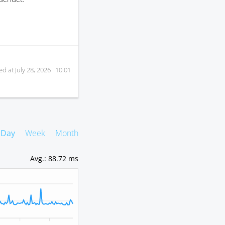
ed at
July 28, 2026 · 10:01
Day
Week
Month
Avg.
:
88.72 ms