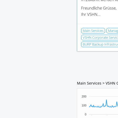
Freundliche Grüsse,
Ihr VSHN...
Main Services
Manage
VSHN Corporate Servic
BURP Backup Infrastru
Main Services > VSHN 
200
100
0