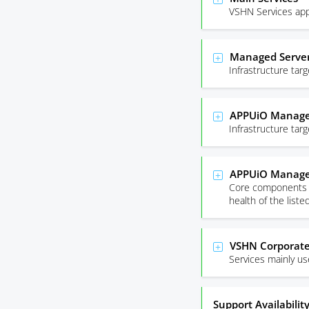
VSHN Services app
Managed Server
Infrastructure ta
APPUiO Managed
Infrastructure ta
APPUiO Manage
Core components r
health of the list
VSHN Corporate
Services mainly u
Support Availabilit