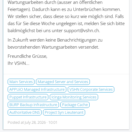
Wartungsarbeiten durch (ausser an öffentlichen
Feiertagen). Dadurch kann es zu Unterbrüchen kommen.
Wir stellen sicher, dass diese so kurz wie möglich sind. Falls
das für Sie diese Woche ungelegen ist, melden Sie sich bitte
baldmöglichst bei uns unter support@vshn.ch.
In Zukunft werden keine Benachrichtigungen zu
bevorstehenden Wartungsarbeiten versendet.
Freundliche Grüsse,
Ihr VSHN...
Main Services
Managed Server and Services
APPUiO Managed Infrastructure
VSHN Corporate Services
Puppet Infrastructure
Icinga Monitoring Services
BURP Backup Infrastructure
Package Cache
Authoritative DNS
Project Syn Lieutenant
Posted at
July 28, 2026 · 10:01