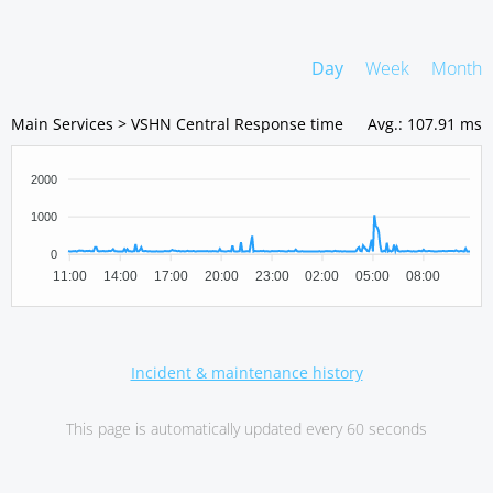
Day
Week
Month
Main Services > VSHN Central Response time
Avg.
:
107.91 ms
2000
1000
0
11:00
14:00
17:00
20:00
23:00
02:00
05:00
08:00
Incident & maintenance history
This page is automatically updated every 60 seconds