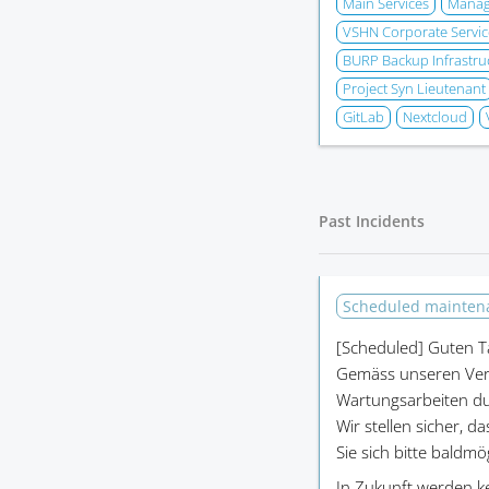
Main Services
Manage
VSHN Corporate Servic
BURP Backup Infrastru
Project Syn Lieutenant
GitLab
Nextcloud
Past Incidents
Scheduled mainte
[Scheduled]
Guten T
Gemäss unseren Ver
Wartungsarbeiten du
Wir stellen sicher, d
Sie sich bitte baldm
In Zukunft werden k