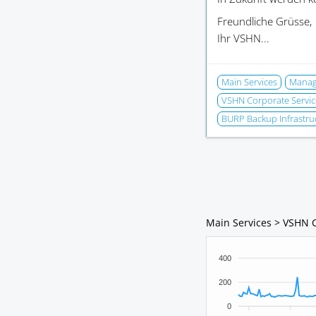
Freundliche Grüsse,
Ihr VSHN...
Main Services
Manage
VSHN Corporate Servic
BURP Backup Infrastru
Main Services > VSHN 
400
200
0