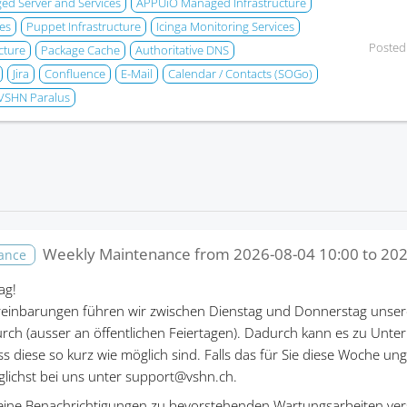
d Server and Services
APPUiO Managed Infrastructure
es
Puppet Infrastructure
Icinga Monitoring Services
Posted
cture
Package Cache
Authoritative DNS
Jira
Confluence
E-Mail
Calendar / Contacts (SOGo)
VSHN Paralus
Weekly Maintenance from
2026-08-04 10:00
to
202
nance
ag!
einbarungen führen wir zwischen Dienstag und Donnerstag unser
rch (ausser an öffentlichen Feiertagen). Dadurch kann es zu Un
ass diese so kurz wie möglich sind. Falls das für Sie diese Woche un
öglichst bei uns unter support@vshn.ch.
eine Benachrichtigungen zu bevorstehenden Wartungsarbeiten ver