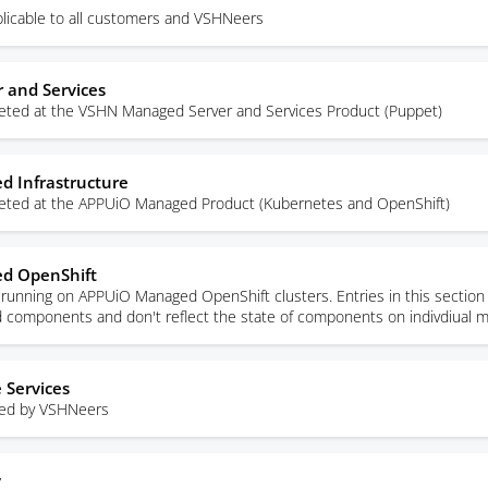
licable to all customers and VSHNeers
 and Services
rgeted at the VSHN Managed Server and Services Product (Puppet)
 Infrastructure
rgeted at the APPUiO Managed Product (Kubernetes and OpenShift)
d OpenShift
unning on APPUiO Managed OpenShift clusters. Entries in this section 
ed components and don't reflect the state of components on indivdiual 
 Services
sed by VSHNeers
y