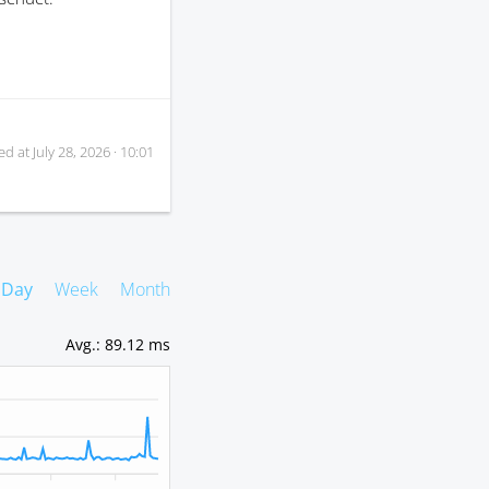
ed at
July 28, 2026 · 10:01
Day
Week
Month
Avg.
:
89.12 ms