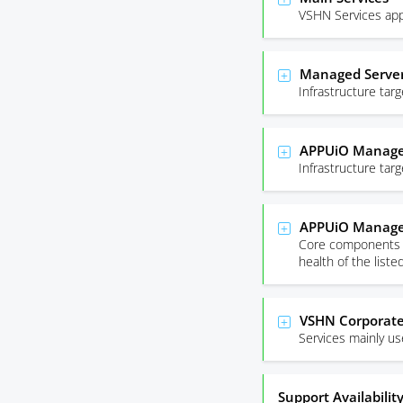
VSHN Services app
Managed Server
Infrastructure ta
APPUiO Managed
Infrastructure ta
APPUiO Manage
Core components r
health of the list
VSHN Corporate
Services mainly u
Support Availabilit