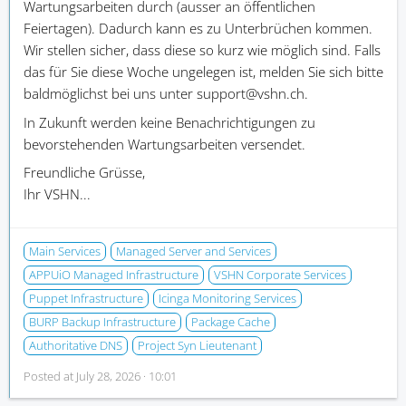
Wartungsarbeiten durch (ausser an öffentlichen
Feiertagen). Dadurch kann es zu Unterbrüchen kommen.
Wir stellen sicher, dass diese so kurz wie möglich sind. Falls
das für Sie diese Woche ungelegen ist, melden Sie sich bitte
baldmöglichst bei uns unter support@vshn.ch.
In Zukunft werden keine Benachrichtigungen zu
bevorstehenden Wartungsarbeiten versendet.
Freundliche Grüsse,
Ihr VSHN...
Main Services
Managed Server and Services
APPUiO Managed Infrastructure
VSHN Corporate Services
Puppet Infrastructure
Icinga Monitoring Services
BURP Backup Infrastructure
Package Cache
Authoritative DNS
Project Syn Lieutenant
Posted at
July 28, 2026 · 10:01