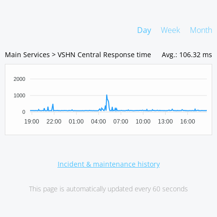
Day
Week
Month
Main Services > VSHN Central Response time
Avg.
:
106.32 ms
2000
1000
0
19:00
22:00
01:00
04:00
07:00
10:00
13:00
16:00
Incident & maintenance history
This page is automatically updated every 60 seconds