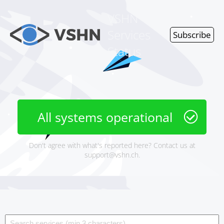
VSHN
Services
Subscribe
Status
All systems operational
Don't agree with what's reported here? Contact us at
support@vshn.ch
.