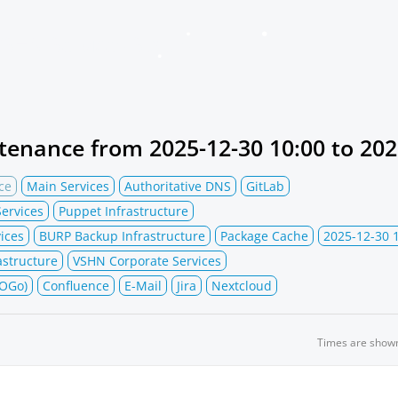
VSHN Services Status
tenance from
2025-12-30 10:00
to
202
ce
Main Services
Authoritative DNS
GitLab
ervices
Puppet Infrastructure
ices
BURP Backup Infrastructure
Package Cache
2025-12-30 
structure
VSHN Corporate Services
SOGo)
Confluence
E-Mail
Jira
Nextcloud
Times are show