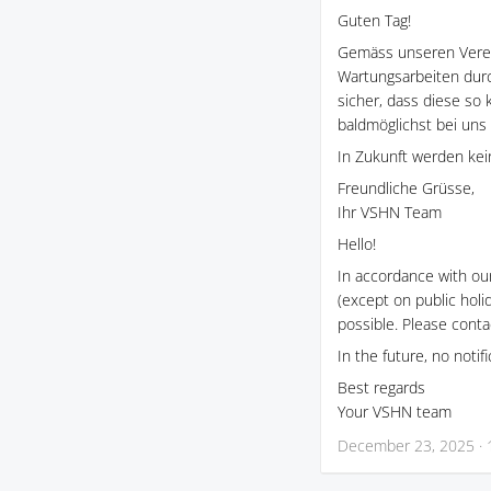
Guten Tag!
Gemäss unseren Verei
Wartungsarbeiten durc
sicher, dass diese so 
baldmöglichst bei uns
In Zukunft werden ke
Freundliche Grüsse,
Ihr VSHN Team
Hello!
In accordance with o
(except on public holi
possible. Please conta
In the future, no noti
Best regards
Your VSHN team
December 23, 2025 · 