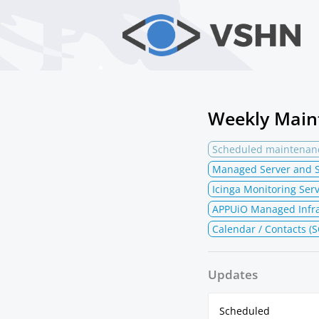
Weekly Main
Scheduled maintenan
Managed Server and S
Icinga Monitoring Serv
APPUiO Managed Infra
Calendar / Contacts (
Updates
Scheduled