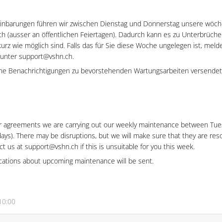
nbarungen führen wir zwischen Dienstag und Donnerstag unsere wöch
h (ausser an öffentlichen Feiertagen). Dadurch kann es zu Unterbrüch
kurz wie möglich sind. Falls das für Sie diese Woche ungelegen ist, melde
 unter support@vshn.ch.
ine Benachrichtigungen zu bevorstehenden Wartungsarbeiten versendet
ur agreements we are carrying out our weekly maintenance between Tu
days). There may be disruptions, but we will make sure that they are reso
ct us at support@vshn.ch if this is unsuitable for you this week.
fications about upcoming maintenance will be sent.
10:00